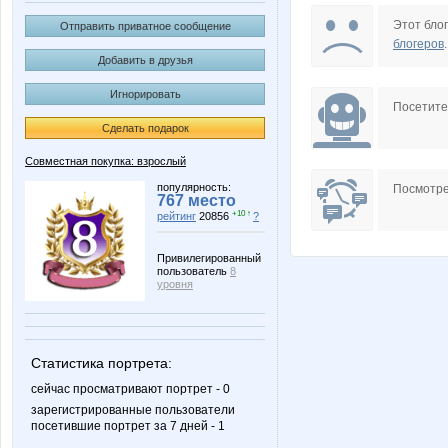
Afroditta
Aglay
Этот блог
Отправить приватное сообщение
блогеров
.
Добавить в друзья
Игнорировать
BooBoo
Charm
Посетит
Сделать подарок
Совместная покупка: взрослый
Gala N
H_elen
популярность:
Посмотре
767 место
+10 ↑
рейтинг
20856
?
Привилегированный
пользователь
8
Juliia
Julletta
уровня
Статистика портрета:
Larshe
Lelyan
сейчас просматривают портрет - 0
зарегистрированные пользователи
посетившие портрет за 7 дней - 1