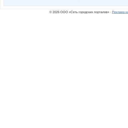
Marta Kauffman
Miledy
© 2026 ООО «Сеть городских порталов» ·
Реклама н
Nathalie
Nelena
Olivka77
Olla
Pugovk@
Quee
Stella69
T@mari