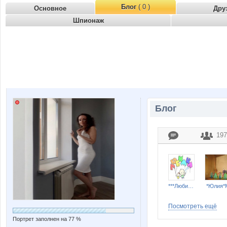
Блог
( 0 )
Основное
Дру
Шпионаж
Блог
197
***Любимка***
*Юлия*
Посмотреть ещё
Портрет заполнен на 77 %